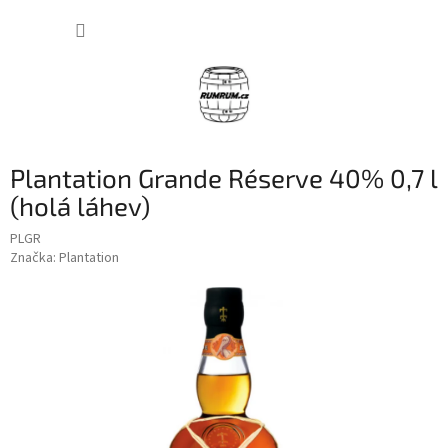
Přejít
NÁKUP
na
obsah
KOŠÍK
Plantation Grande Réserve 40% 0,7 l
(holá láhev)
PLGR
Značka:
Plantation