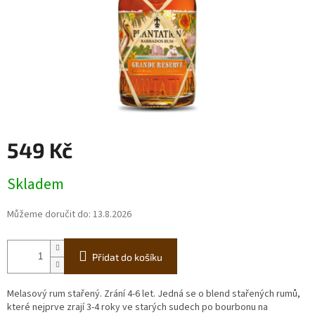
549 Kč
Měrná
Skladem
cena:
Můžeme doručit do:
13.8.2026
Přidat do košíku
Melasový rum stařený. Zrání 4-6 let. Jedná se o blend stařených rumů,
které nejprve zrají 3-4 roky ve starých sudech po bourbonu na