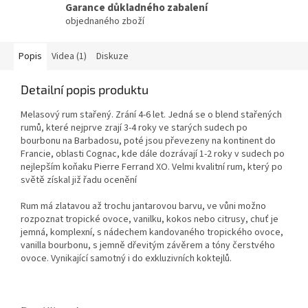
Garance důkladného zabalení
objednaného zboží
Popis
Videa (1)
Diskuze
Detailní popis produktu
Melasový rum stařený. Zrání 4-6 let. Jedná se o blend stařených
rumů, které nejprve zrají 3-4 roky ve starých sudech po
bourbonu na Barbadosu, poté jsou převezeny na kontinent do
Francie, oblasti Cognac, kde dále dozrávají 1-2 roky v sudech po
nejlepším koňaku Pierre Ferrand XO. Velmi kvalitní rum, který po
světě získal již řadu ocenění
Rum má zlatavou až trochu jantarovou barvu, ve vůni možno
rozpoznat tropické ovoce, vanilku, kokos nebo citrusy, chuť je
jemná, komplexní, s nádechem kandovaného tropického ovoce,
vanilla bourbonu, s jemně dřevitým závěrem a tóny čerstvého
ovoce. Vynikající samotný i do exkluzivních koktejlů.