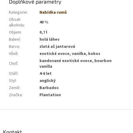
Doplňkové parametry
Kategorie
:
Nabídka rumů
Obsah
40 %
alkoholu
:
Objem
:
0,7 l
Balení
:
holá láhev
Barva
:
zlatá až jantarová
Vůně
:
exotické ovoce, vanilka, kokos
kandované exotické ovoce, bourbon
Chuť
:
vanilla
Stáří
:
4-6 let
Styl
:
anglický
Země
:
Barbados
Značka
:
Plantation
Z
á
p
a
Kontakt