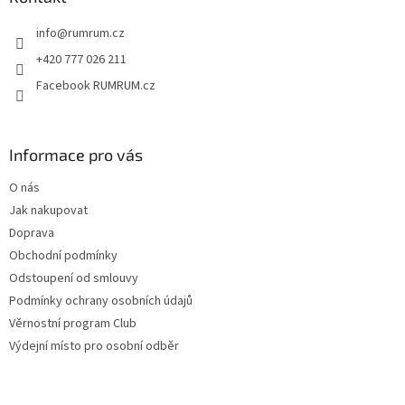
t
info
@
rumrum.cz
í
+420 777 026 211
Facebook RUMRUM.cz
Informace pro vás
O nás
Jak nakupovat
Doprava
Obchodní podmínky
Odstoupení od smlouvy
Podmínky ochrany osobních údajů
Věrnostní program Club
Výdejní místo pro osobní odběr