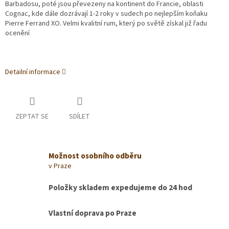
Barbadosu, poté jsou převezeny na kontinent do Francie, oblasti
Cognac, kde dále dozrávají 1-2 roky v sudech po nejlepším koňaku
Pierre Ferrand XO. Velmi kvalitní rum, který po světě získal již řadu
ocenění
Detailní informace
ZEPTAT SE
SDÍLET
Možnost osobního odběru
v Praze
Položky skladem expedujeme do 24 hod
Vlastní doprava po Praze